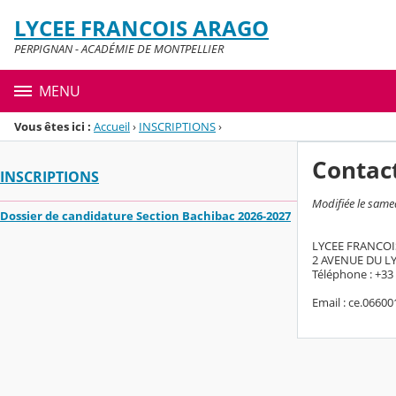
Panneau de gestion des cookies
LYCEE FRANCOIS ARAGO
Menu de la rubrique
Contenu
PERPIGNAN - ACADÉMIE DE MONTPELLIER
MENU
Vous êtes ici :
Accueil
›
INSCRIPTIONS
›
Contac
INSCRIPTIONS
Modifiée le same
Dossier de candidature Section Bachibac 2026-2027
LYCEE FRANCO
2 AVENUE DU L
Téléphone : +33 
Email : ce.0660