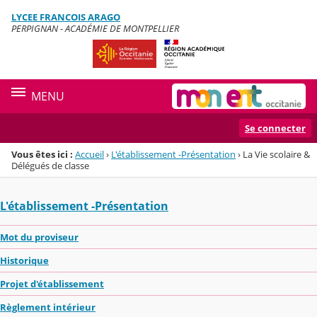
Panneau de gestion des cookies
LYCEE FRANCOIS ARAGO
Menu de la rubrique
Contenu
PERPIGNAN - ACADÉMIE DE MONTPELLIER
MENU
Se connecter
Vous êtes ici :
Accueil
›
L'établissement -Présentation
›
La Vie scolaire &
Délégués de classe
L'établissement -Présentation
Mot du proviseur
Historique
Projet d'établissement
Règlement intérieur