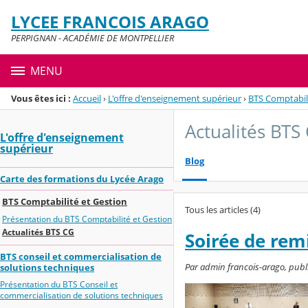
Panneau de gestion des cookies
LYCEE FRANCOIS ARAGO
Menu de la rubrique
Contenu
PERPIGNAN - ACADÉMIE DE MONTPELLIER
MENU
Vous êtes ici :
Accueil
›
L'offre d'enseignement supérieur
›
BTS Comptabili
Actualités BTS
L'offre d'enseignement
supérieur
Blog
Carte des formations du Lycée Arago
BTS Comptabilité et Gestion
Tous les articles (4)
Présentation du BTS Comptabilité et Gestion
Actualités BTS CG
Soirée de rem
BTS conseil et commercialisation de
Par admin francois-arago, publ
solutions techniques
Présentation du BTS Conseil et
commercialisation de solutions techniques