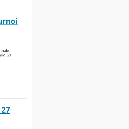
urnoi
finale
eudi 21
 27