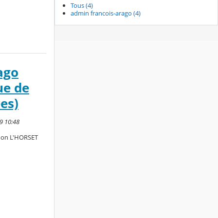
Tous (4)
admin francois-arago (4)
ago
ue de
es)
9 10:48
non L'HORSET