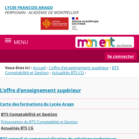
Panneau de gestion des cookies
LYCEE FRANCOIS ARAGO
Menu de la rubrique
Contenu
PERPIGNAN - ACADÉMIE DE MONTPELLIER
MENU
Se connecter
Vous êtes ici :
Accueil
›
L'offre d'enseignement supérieur
›
BTS
Comptabilité et Gestion
›
Actualités BTS CG
›
L'offre d'enseignement supérieur
Carte des formations du Lycée Arago
BTS Comptabilité et Gestion
Présentation du BTS Comptabilité et Gestion
Actualités BTS CG
BTS conseil et commercialisation de solutions techniques