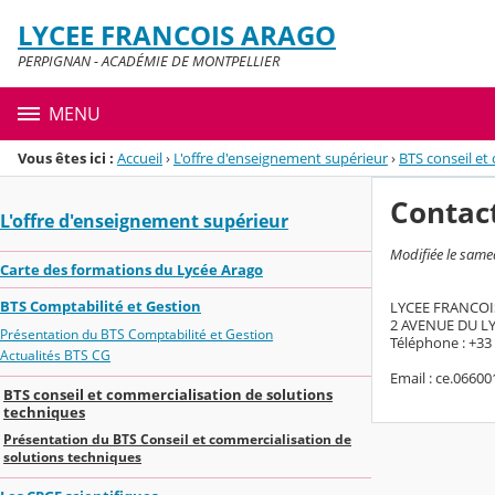
Panneau de gestion des cookies
LYCEE FRANCOIS ARAGO
Menu de la rubrique
Contenu
PERPIGNAN - ACADÉMIE DE MONTPELLIER
MENU
Vous êtes ici :
Accueil
›
L'offre d'enseignement supérieur
›
BTS conseil et
Contac
L'offre d'enseignement supérieur
Modifiée le same
Carte des formations du Lycée Arago
BTS Comptabilité et Gestion
LYCEE FRANCO
2 AVENUE DU L
Présentation du BTS Comptabilité et Gestion
Téléphone : +33 
Actualités BTS CG
Email : ce.0660
BTS conseil et commercialisation de solutions
techniques
Présentation du BTS Conseil et commercialisation de
solutions techniques