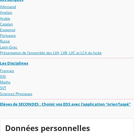
Allemand
Anglais
Arabe
Catalan
Espagnol
Portugais
Russe
Latin-Grec
Présentation de l'ensemble des LVA, LVB, LVC et LCA du lycée
Les Disciplines
Français
ISN
Maths
SVT
Sciences Physiques
Elèves de SECONDES : Choisir vos EDS avec l'application "orienTaspé"
Données personnelles