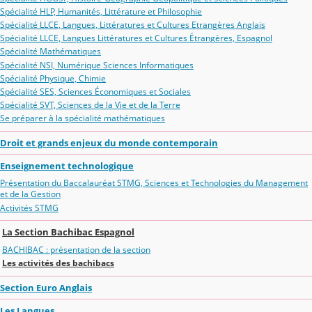
Spécialité HLP, Humanités, Littérature et Philosophie
Spécialité LLCE, Langues, Littératures et Cultures Etrangères Anglais
Spécialité LLCE, Langues Littératures et Cultures Étrangères, Espagnol
Spécialité Mathématiques
Spécialité NSI, Numérique Sciences Informatiques
Spécialité Physique, Chimie
Spécialité SES, Sciences Économiques et Sociales
Spécialité SVT, Sciences de la Vie et de la Terre
Se préparer à la spécialité mathématiques
Droit et grands enjeux du monde contemporain
Enseignement technologique
Présentation du Baccalauréat STMG, Sciences et Technologies du Management
et de la Gestion
Activités STMG
La Section Bachibac Espagnol
BACHIBAC : présentation de la section
Les activités des bachibacs
Section Euro Anglais
Les Langues