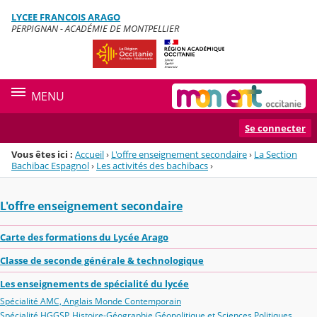
Panneau de gestion des cookies
LYCEE FRANCOIS ARAGO
Menu de la rubrique
Contenu
PERPIGNAN - ACADÉMIE DE MONTPELLIER
MENU
Se connecter
Vous êtes ici :
Accueil
›
L'offre enseignement secondaire
›
La Section
Bachibac Espagnol
›
Les activités des bachibacs
›
L'offre enseignement secondaire
Carte des formations du Lycée Arago
Classe de seconde générale & technologique
Les enseignements de spécialité du lycée
Spécialité AMC, Anglais Monde Contemporain
Spécialité HGGSP, Histoire-Géographie Géopolitique et Sciences Politiques