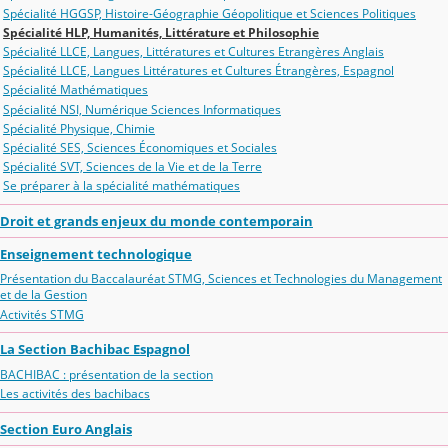
Spécialité HGGSP, Histoire-Géographie Géopolitique et Sciences Politiques
Spécialité HLP, Humanités, Littérature et Philosophie
Spécialité LLCE, Langues, Littératures et Cultures Etrangères Anglais
Spécialité LLCE, Langues Littératures et Cultures Étrangères, Espagnol
Spécialité Mathématiques
Spécialité NSI, Numérique Sciences Informatiques
Spécialité Physique, Chimie
Spécialité SES, Sciences Économiques et Sociales
Spécialité SVT, Sciences de la Vie et de la Terre
Se préparer à la spécialité mathématiques
Droit et grands enjeux du monde contemporain
Enseignement technologique
Présentation du Baccalauréat STMG, Sciences et Technologies du Management
et de la Gestion
Activités STMG
La Section Bachibac Espagnol
BACHIBAC : présentation de la section
Les activités des bachibacs
Section Euro Anglais