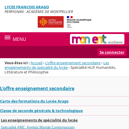
Panneau de gestion des cookies
LYCEE FRANCOIS ARAGO
Menu de la rubrique
Contenu
PERPIGNAN - ACADÉMIE DE MONTPELLIER
MENU
Se connecter
Vous êtes ici :
Accueil
›
L'offre enseignement secondaire
›
Les
enseignements de spécialité du lycée
›
Spécialité HLP, Humanités,
Littérature et Philosophie
L'offre enseignement secondaire
Carte des formations du Lycée Arago
Classe de seconde générale & technologique
Les enseignements de spécialité du lycée
Spécialité AMC, Anglais Monde Contemporain