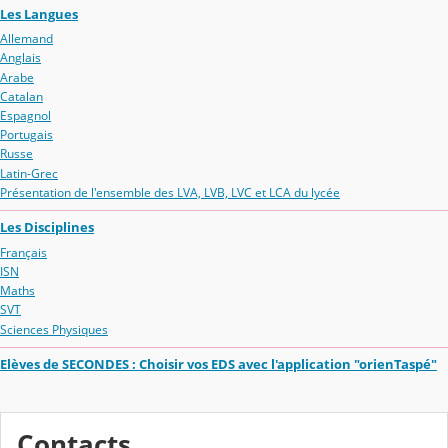
Les Langues
Allemand
Anglais
Arabe
Catalan
Espagnol
Portugais
Russe
Latin-Grec
Présentation de l'ensemble des LVA, LVB, LVC et LCA du lycée
Les Disciplines
Français
ISN
Maths
SVT
Sciences Physiques
Elèves de SECONDES : Choisir vos EDS avec l'application "orienTaspé"
Contacts