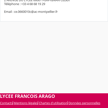
2 AVENUE DU LYCÉE 66001 PERPIGNAN CEDEX
Téléphone : +33 4 68 68 19 29
Email : ce.0660010c@ac-montpellier.fr
LYCEE FRANCOIS ARAGO
Contacts
Mentions légales
Chartes d'utilisation
Données personnelles