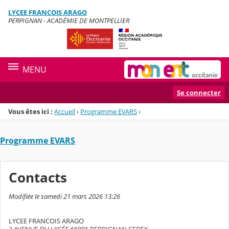
Panneau de gestion des cookies
LYCEE FRANCOIS ARAGO
Menu de la rubrique
Contenu
PERPIGNAN - ACADÉMIE DE MONTPELLIER
MENU
Se connecter
Vous êtes ici :
Accueil
›
Programme EVARS
›
Programme EVARS
Contacts
Modifiée le samedi 21 mars 2026 13:26
LYCEE FRANCOIS ARAGO