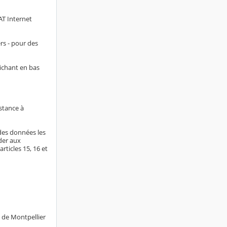
AT Internet
rs - pour des
fichant en bas
stance à
 des données les
der aux
rticles 15, 16 et
e de Montpellier