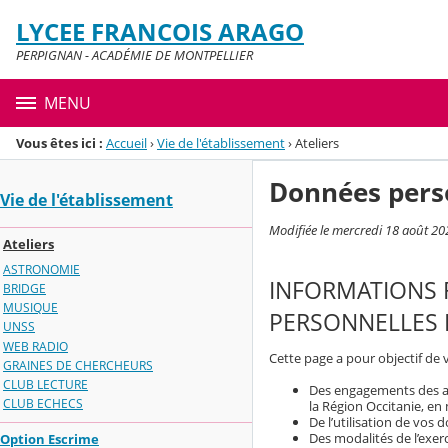
Panneau de gestion des cookies
LYCEE FRANCOIS ARAGO
Menu de la rubrique
Contenu
PERPIGNAN - ACADÉMIE DE MONTPELLIER
MENU
Vous êtes ici :
Accueil
›
Vie de l'établissement
›
Ateliers
Données pers
Vie de l'établissement
Modifiée le mercredi 18 août 20
Ateliers
ASTRONOMIE
INFORMATIONS 
BRIDGE
MUSIQUE
PERSONNELLES 
UNSS
WEB RADIO
Cette page a pour objectif de 
GRAINES DE CHERCHEURS
CLUB LECTURE
Des engagements des aca
CLUB ECHECS
la Région Occitanie, en
De l’utilisation de vos
Des modalités de l’exerc
Option Escrime