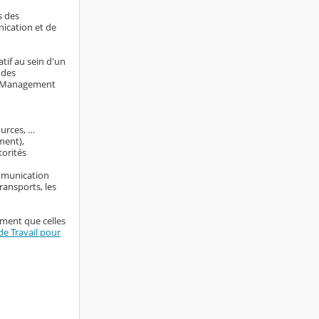
s des
nication et de
tif au sein d'un
 des
ng Management
ources, …
ment),
torités
ommunication
ransports, les
ement que celles
e Travail pour