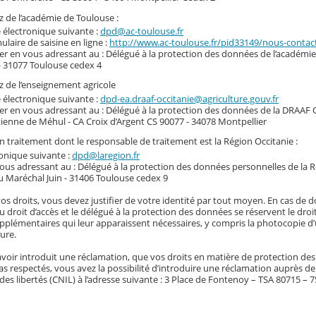
 de l’académie de Toulouse :
e électronique suivante :
dpd@ac-toulouse.fr
mulaire de saisine en ligne :
http://www.ac-toulouse.fr/pid33149/nous-conta
ier en vous adressant au : Délégué à la protection des données de l’académie
- 31077 Toulouse cedex 4
 de l’enseignement agricole
e électronique suivante :
dpd-ea.draaf-occitanie@agriculture.gouv.fr
ier en vous adressant au : Délégué à la protection des données de la DRAAF O
ienne de Méhul - CA Croix d’Argent CS 90077 - 34078 Montpellier
un traitement dont le responsable de traitement est la Région Occitanie :
ronique suivante :
dpd@laregion.fr
vous adressant au : Délégué à la protection des données personnelles de la 
u Maréchal Juin - 31406 Toulouse cedex 9
vos droits, vous devez justifier de votre identité par tout moyen. En cas de 
du droit d’accès et le délégué à la protection des données se réservent le dro
plémentaires qui leur apparaissent nécessaires, y compris la photocopie d’u
ure.
voir introduit une réclamation, que vos droits en matière de protection de
s respectés, vous avez la possibilité d’introduire une réclamation auprès d
des libertés (CNIL) à l’adresse suivante : 3 Place de Fontenoy – TSA 80715 – 