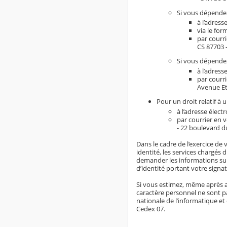
Si vous dépendez
à l’adress
via le for
par courr
CS 87703 
Si vous dépendez
à l’adress
par courr
Avenue Et
Pour un droit relatif à 
à l’adresse élect
par courrier en 
- 22 boulevard d
Dans le cadre de l’exercice de 
identité, les services chargés 
demander les informations sup
d’identité portant votre signat
Si vous estimez, même après a
caractère personnel ne sont pa
nationale de l’informatique et 
Cedex 07.