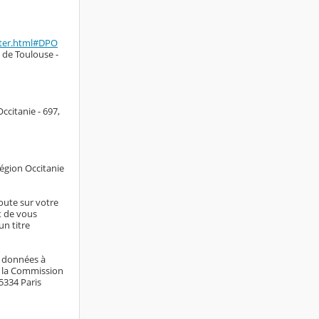
cter.html#DPO
 de Toulouse -
ccitanie - 697,
Région Occitanie
doute sur votre
it de vous
n titre
s données à
e la Commission
75334 Paris