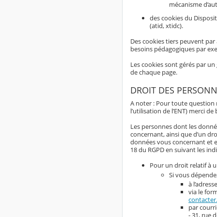
mécanisme d’aut
des cookies du Disposit
(atid, xtidc).
Des cookies tiers peuvent par 
besoins pédagogiques par ex
Les cookies sont gérés par un 
de chaque page.
DROIT DES PERSONN
A noter : Pour toute question
l’utilisation de l’ENT) merci d
Les personnes dont les données
concernant, ainsi que d’un dro
données vous concernant et exer
18 du RGPD en suivant les indi
Pour un droit relatif à 
Si vous dépendez
à l’adress
via le for
contacter
par courr
- 31, rue 