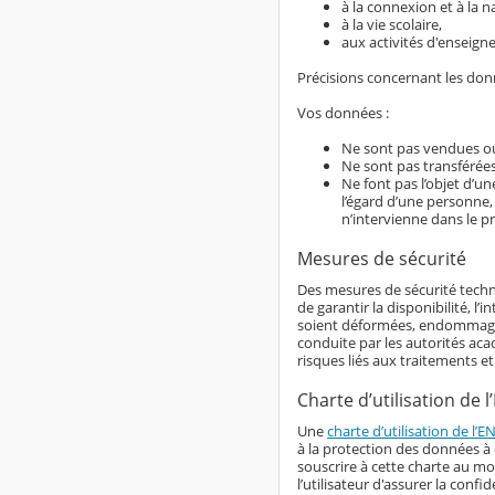
à la connexion et à la n
à la vie scolaire,
aux activités d'enseign
Précisions concernant les do
Vos données :
Ne sont pas vendues ou
Ne sont pas transférées
Ne font pas l’objet d’u
l’égard d’une personne,
n’intervienne dans le p
Mesures de sécurité
Des mesures de sécurité techn
de garantir la disponibilité, l
soient déformées, endommagées
conduite par les autorités aca
risques liés aux traitements e
Charte d’utilisation de l
Une
charte d’utilisation de l’E
à la protection des données à c
souscrire à cette charte au m
l’utilisateur d'assurer la con