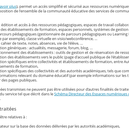
avoir plus
), permet un accès simplifié et sécurisé aux ressources numérique
disposition de l'ensemble de la communauté éducative des services de commu
 édition et accès à des ressources pédagogiques, espaces de travail collabora
 des établissements de formation, espaces personnels, systèmes de gestion
parcours pédagogiques (gestionnaire de parcours pédagogiques ou Learni
 par exemple), classe virtuelle en visio/webconférence, …
: cahier de texte, notes, absences, vie de l'élève, …
on génériques : actualités, messagerie, forum, blog, …
tionnement des établissements : outils de gestion et de réservation de ress
on des établissements vers le public (page d'accueil publique de l'établisse
on spécifiques entre collectivités et établissements de formation, entre Au
ssements de formation,
ion spécifiques des collectivités et des autorités académiques, tels que c
nformations relevant du domaine éducatif (par exemple informations sur les t
r des pages publiques.
ées transmises ne peuvent pas être utilisées pour d’autres finalités de trait
du service tel que décrit dans le
Schéma Directeur des Espaces numériques d
.
traitées
tre relatives à :
ilisateur sur la base des données délivrées par les autorités académiques,