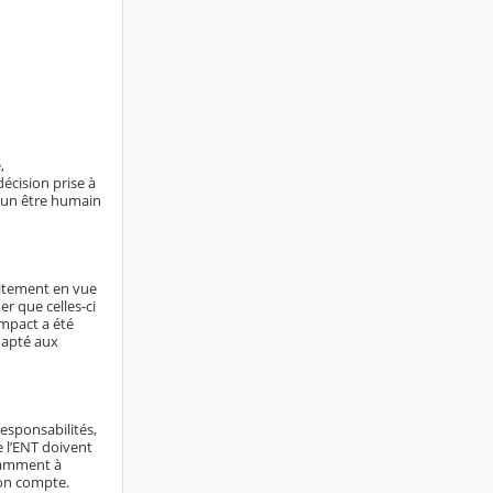
,
écision prise à
ucun être humain
aitement en vue
er que celles-ci
impact a été
dapté aux
responsabilités,
e l’ENT doivent
otamment à
son compte.