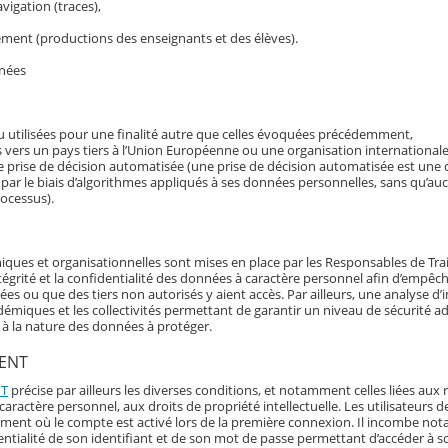
avigation (traces),
ement (productions des enseignants et des élèves).
nnées
 utilisées pour une finalité autre que celles évoquées précédemment,
 vers un pays tiers à l’Union Européenne ou une organisation internationale
ne prise de décision automatisée (une prise de décision automatisée est une d
 par le biais d’algorithmes appliqués à ses données personnelles, sans qu’a
rocessus).
iques et organisationnelles sont mises en place par les Responsables de Tr
’intégrité et la confidentialité des données à caractère personnel afin d’empêch
 ou que des tiers non autorisés y aient accès. Par ailleurs, une analyse d’
démiques et les collectivités permettant de garantir un niveau de sécurité a
t à la nature des données à protéger.
’ENT
NT
précise par ailleurs les diverses conditions, et notamment celles liées aux 
aractère personnel, aux droits de propriété intellectuelle. Les utilisateurs d
oment où le compte est activé lors de la première connexion. Il incombe n
fidentialité de son identifiant et de son mot de passe permettant d’accéder à 