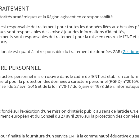
RAITEMENT
utorités académiques et la Région agissent en coresponsabilité.
t est responsable de traitement pour toutes les données liées aux besoins 
es sont responsables de la mise à jour des informations d’identités,
tements sont responsables de traitement pour la mise en œuvre de l’ENT et 
nce,
ationale est quant à lui responsable du traitement de données GAR (
Gestionna
ÈRE PERSONNEL
ractère personnel mis en œuvre dans le cadre de l’ENT est établi en conform
néral pour la protection des données à caractère personnel (RGPD) n°2016/
l du 27 avril 2016 et de la loi n°78-17 du 6 janvier 1978 dite « Informatique 
fondé sur l’exécution d'une mission d'intérêt public au sens de l’article 6.1.
ement européen et du Conseil du 27 avril 2016 sur la protection des donnée
our finalité la fourniture d'un service ENT à la communauté éducative du s