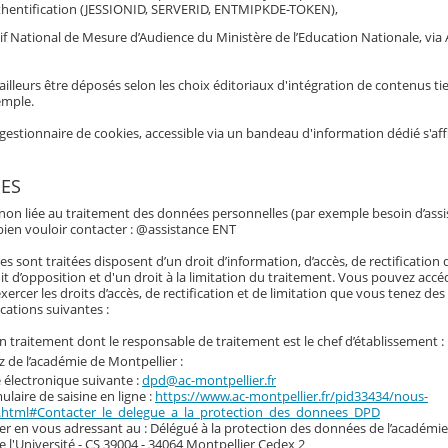
hentification (JESSIONID, SERVERID, ENTMIPKDE-TOKEN),
if National de Mesure d’Audience du Ministère de l’Education Nationale, via 
ailleurs être déposés selon les choix éditoriaux d'intégration de contenus tie
emple.
gestionnaire de cookies, accessible via un bandeau d'information dédié s'af
ES
 non liée au traitement des données personnelles (par exemple besoin d’assi
e bien vouloir contacter : @assistance ENT
 sont traitées disposent d’un droit d’information, d’accès, de rectification
it d’opposition et d'un droit à la limitation du traitement. Vous pouvez accé
cer les droits d’accès, de rectification et de limitation que vous tenez des a
cations suivantes :
un traitement dont le responsable de traitement est le chef d’établissement :
 de l’académie de Montpellier :
e électronique suivante :
dpd@ac-montpellier.fr
mulaire de saisine en ligne :
https://www.ac-montpellier.fr/pid33434/nous-
.html#Contacter_le_delegue_a_la_protection_des_donnees_DPD
ier en vous adressant au : Délégué à la protection des données de l’académi
de l'Université - CS 39004 - 34064 Montpellier Cedex 2