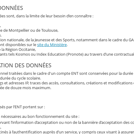
 DONNÉES
es sont, dans la limite de leur besoin d’en connaître :
,
ie de Montpellier ou de Toulouse,
,
tion nationale, de la Jeunesse et des Sports, notamment dans le cadre du G
nt disponibles sur le
site du Ministère
.
e la Région Occitanie,
tants tels Kosmos ou Index Education (Pronote) au travers d’une contractual
ATION DES DONNÉES
nnel traitées dans le cadre d'un compte ENT sont conservées pour la durée 
 durée du cycle scolaire.
 et adresses IP, traces des accès, consultations, créations et modification
rée de douze mois maximum.
és par l’ENT portent sur :
 nécessaires au bon fonctionnement du site :
rvant l’information d’acceptation ou non de la bannière d’acceptation des c
,
inés à l’authentification auprès d’un service, y compris ceux visant à assurer