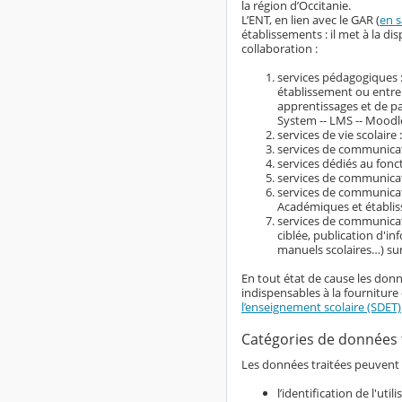
la région d’Occitanie.
L’ENT, en lien avec le GAR (
en s
établissements : il met à la 
collaboration :
services pédagogiques :
établissement ou entre
apprentissages et de 
System -- LMS -- Moodle
services de vie scolaire 
services de communicati
services dédiés au fonc
services de communicati
services de communicati
Académiques et établi
services de communicat
ciblée, publication d'i
manuels scolaires…) su
En tout état de cause les donn
indispensables à la fourniture 
l’enseignement scolaire (SDET)
Catégories de données 
Les données traitées peuvent ê
l’identification de l'ut