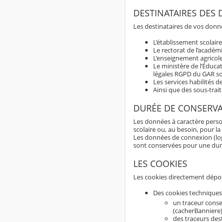
DESTINATAIRES DES
Les destinataires de vos donné
L’établissement scolaire
Le rectorat de l’académ
L’enseignement agricole
Le ministère de l’Éduca
légales RGPD du GAR so
Les services habilités d
Ainsi que des sous-trai
DURÉE DE CONSERV
Les données à caractère perso
scolaire ou, au besoin, pour la
Les données de connexion (logs
sont conservées pour une du
LES COOKIES
Les cookies directement dépos
Des cookies techniques
un traceur conse
(cacherBanniere)
des traceurs dest