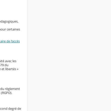
pédagogiques,
pour certaines
ire de l’accès
ité avec les
679 du
et libertés »
e du règlement
s (RGPD).
econd degré de