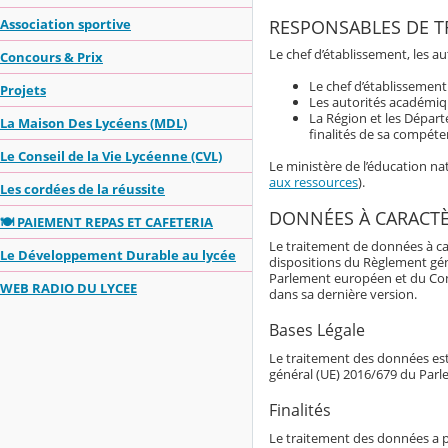
RESPONSABLES DE T
Association sportive
Le chef d’établissement, les a
Concours & Prix
Le chef d’établissemen
Projets
Les autorités académiqu
La Région et les Dépar
La Maison Des Lycéens (MDL)
finalités de sa compéte
Le Conseil de la Vie Lycéenne (CVL)
Le ministère de l’éducation n
aux ressources
).
Les cordées de la réussite
DONNÉES À CARACT
🍽️ PAIEMENT REPAS ET CAFETERIA
Le traitement de données à ca
Le Développement Durable au lycée
dispositions du Règlement gé
Parlement européen et du Consei
WEB RADIO DU LYCEE
dans sa dernière version.
Bases Légale
Le traitement des données est 
général (UE) 2016/679 du Parl
Finalités
Le traitement des données a p