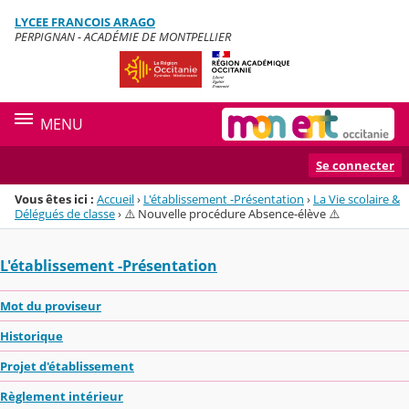
Panneau de gestion des cookies
LYCEE FRANCOIS ARAGO
Menu de la rubrique
Contenu
PERPIGNAN - ACADÉMIE DE MONTPELLIER
MENU
Se connecter
Vous êtes ici :
Accueil
›
L'établissement -Présentation
›
La Vie scolaire &
Délégués de classe
›
⚠️ Nouvelle procédure Absence-élève ⚠️
L'établissement -Présentation
Mot du proviseur
Historique
Projet d'établissement
Règlement intérieur