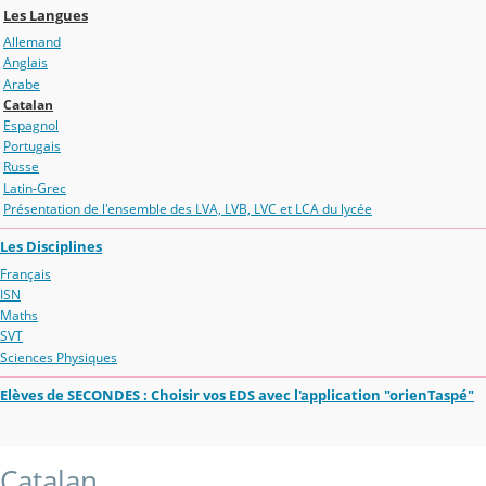
Les Langues
Allemand
Anglais
Arabe
Catalan
Espagnol
Portugais
Russe
Latin-Grec
Présentation de l'ensemble des LVA, LVB, LVC et LCA du lycée
Les Disciplines
Français
ISN
Maths
SVT
Sciences Physiques
Elèves de SECONDES : Choisir vos EDS avec l'application "orienTaspé"
Catalan