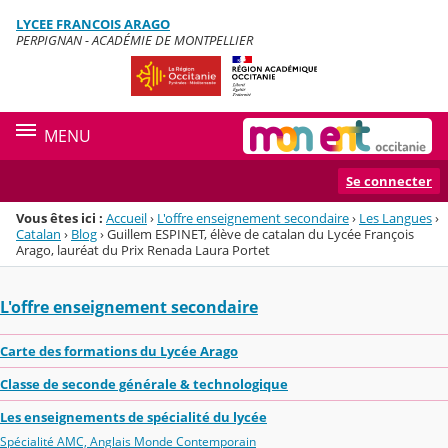
Panneau de gestion des cookies
LYCEE FRANCOIS ARAGO
Menu de la rubrique
Contenu
PERPIGNAN - ACADÉMIE DE MONTPELLIER
MENU
Se connecter
Vous êtes ici :
Accueil
›
L'offre enseignement secondaire
›
Les Langues
›
Catalan
›
Blog
›
Guillem ESPINET, élève de catalan du Lycée François
Arago, lauréat du Prix Renada Laura Portet
L'offre enseignement secondaire
Carte des formations du Lycée Arago
Classe de seconde générale & technologique
Les enseignements de spécialité du lycée
Spécialité AMC, Anglais Monde Contemporain