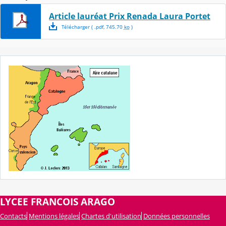
Article lauréat Prix Renada Laura Portet
Télécharger
( .
pdf
,
745.70
ko
)
LYCEE FRANCOIS ARAGO
Contacts
Mentions légales
Chartes d'utilisation
Données personnelles