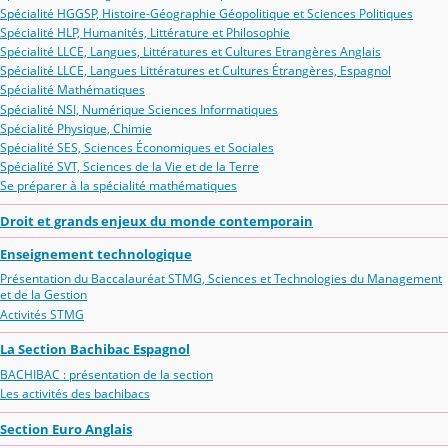
Spécialité HGGSP, Histoire-Géographie Géopolitique et Sciences Politiques
Spécialité HLP, Humanités, Littérature et Philosophie
Spécialité LLCE, Langues, Littératures et Cultures Etrangères Anglais
Spécialité LLCE, Langues Littératures et Cultures Étrangères, Espagnol
Spécialité Mathématiques
Spécialité NSI, Numérique Sciences Informatiques
Spécialité Physique, Chimie
Spécialité SES, Sciences Économiques et Sociales
Spécialité SVT, Sciences de la Vie et de la Terre
Se préparer à la spécialité mathématiques
Droit et grands enjeux du monde contemporain
Enseignement technologique
Présentation du Baccalauréat STMG, Sciences et Technologies du Management
et de la Gestion
Activités STMG
La Section Bachibac Espagnol
BACHIBAC : présentation de la section
Les activités des bachibacs
Section Euro Anglais