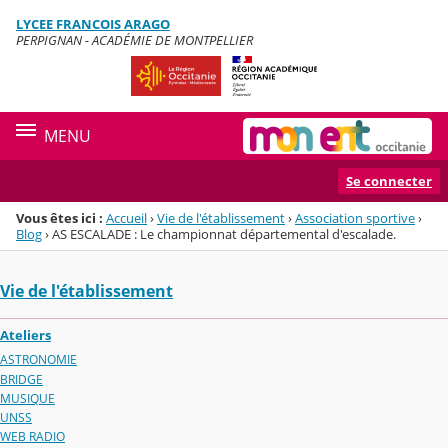
Panneau de gestion des cookies
LYCEE FRANCOIS ARAGO
Menu de la rubrique
Contenu
PERPIGNAN - ACADÉMIE DE MONTPELLIER
MENU
Se connecter
Vous êtes ici :
Accueil
›
Vie de l'établissement
›
Association sportive
›
Blog
›
AS ESCALADE : Le championnat départemental d'escalade.
Vie de l'établissement
Ateliers
ASTRONOMIE
BRIDGE
MUSIQUE
UNSS
WEB RADIO