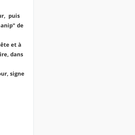
ur, puis
manip" de
ête et à
ire, dans
our, signe