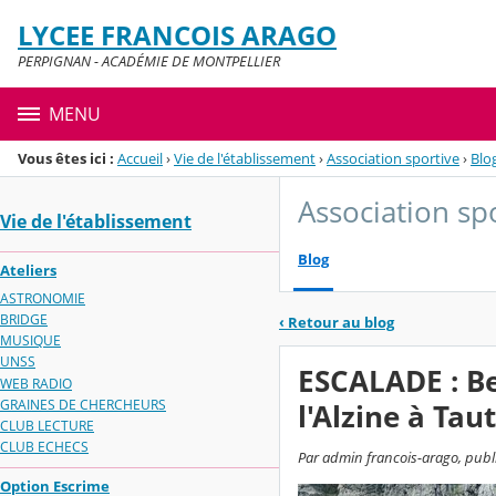
Panneau de gestion des cookies
LYCEE FRANCOIS ARAGO
Menu de la rubrique
Contenu
PERPIGNAN - ACADÉMIE DE MONTPELLIER
MENU
Vous êtes ici :
Accueil
›
Vie de l'établissement
›
Association sportive
›
Blo
Association sp
Vie de l'établissement
Blog
Ateliers
ASTRONOMIE
BRIDGE
‹
Retour au blog
MUSIQUE
UNSS
ESCALADE : Bel
WEB RADIO
GRAINES DE CHERCHEURS
l'Alzine à Tau
CLUB LECTURE
CLUB ECHECS
Par admin francois-arago, publ
Option Escrime