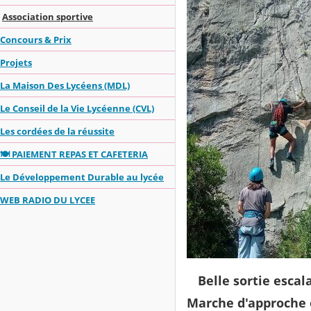
Association sportive
Concours & Prix
Projets
La Maison Des Lycéens (MDL)
Le Conseil de la Vie Lycéenne (CVL)
Les cordées de la réussite
🍽️ PAIEMENT REPAS ET CAFETERIA
Le Développement Durable au lycée
WEB RADIO DU LYCEE
Belle sortie escal
Marche d'approche é