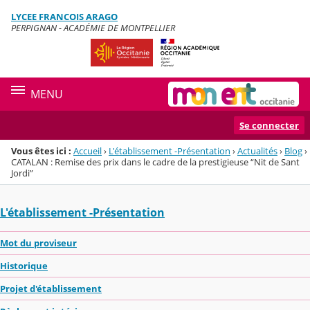
Panneau de gestion des cookies
LYCEE FRANCOIS ARAGO
Menu de la rubrique
Contenu
PERPIGNAN - ACADÉMIE DE MONTPELLIER
MENU
Se connecter
Vous êtes ici :
Accueil
›
L'établissement -Présentation
›
Actualités
›
Blog
›
CATALAN : Remise des prix dans le cadre de la prestigieuse “Nit de Sant
Jordi”
L'établissement -Présentation
Mot du proviseur
Historique
Projet d'établissement