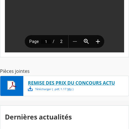
Pièces jointes
REMISE DES PRIX DU CONCOURS ACTU
Télécharger
( .
pdf
,
1.17
Mo
)
Dernières actualités