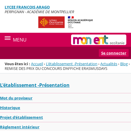
Panneau de gestion des cookies
LYCEE FRANCOIS ARAGO
Menu de la rubrique
Contenu
PERPIGNAN - ACADÉMIE DE MONTPELLIER
MENU
Se connecter
Vous êtes ici :
Accueil
›
L'établissement -Présentation
›
Actualités
›
Blog
›
REMISE DES PRIX DU CONCOURS D’AFFICHE ERASMUSDAYS
L'établissement -Présentation
Mot du proviseur
Historique
Projet d'établissement
Règlement intérieur