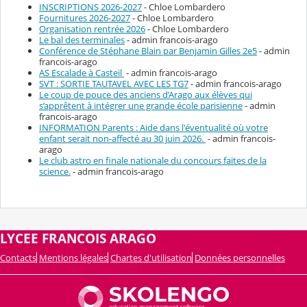
INSCRIPTIONS 2026-2027
- Chloe Lombardero
Fournitures 2026-2027
- Chloe Lombardero
Organisation rentrée 2026
- Chloe Lombardero
Le bal des terminales
- admin francois-arago
Conférence de Stéphane Blain par Benjamin Gilles 2e5
- admin
francois-arago
AS Escalade à Casteil
- admin francois-arago
SVT : SORTIE TAUTAVEL AVEC LES TG7
- admin francois-arago
Le coup de pouce des anciens d’Arago aux élèves qui
s’apprêtent à intégrer une grande école parisienne
- admin
francois-arago
INFORMATION Parents : Aide dans l'éventualité où votre
enfant serait non-affecté au 30 juin 2026.
- admin francois-
arago
Le club astro en finale nationale du concours faites de la
science.
- admin francois-arago
LYCEE FRANCOIS ARAGO
Contacts
Mentions légales
Chartes d'utilisation
Données personnelles