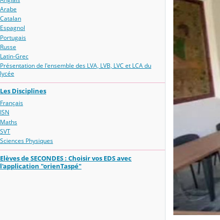
Arabe
Catalan
Espagnol
Portugais
Russe
Latin-Grec
Présentation de l'ensemble des LVA, LVB, LVC et LCA du
lycée
Les Disciplines
Français
ISN
Maths
SVT
Sciences Physiques
Elèves de SECONDES : Choisir vos EDS avec
l'application "orienTaspé"