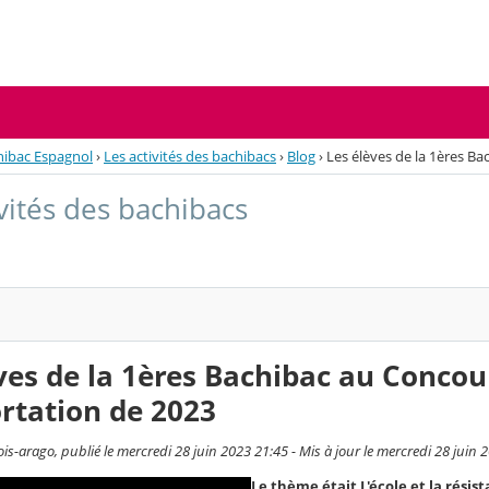
hibac Espagnol
›
Les activités des bachibacs
›
Blog
›
Les élèves de la 1ères Ba
ivités des bachibacs
ves de la 1ères Bachibac au Concou
rtation de 2023
s-arago, publié le mercredi 28 juin 2023 21:45 - Mis à jour le mercredi 28 juin 
Le thème était L'école et la résis