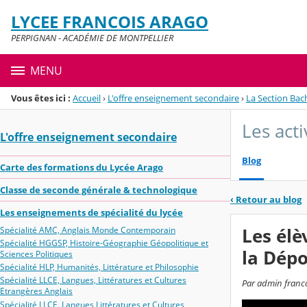
Panneau de gestion des cookies
LYCEE FRANCOIS ARAGO
Menu de la rubrique
Contenu
PERPIGNAN - ACADÉMIE DE MONTPELLIER
MENU
Vous êtes ici :
Accueil
›
L'offre enseignement secondaire
›
La Section Bac
Les act
L'offre enseignement secondaire
Blog
Carte des formations du Lycée Arago
Classe de seconde générale & technologique
‹
Retour au blog
Les enseignements de spécialité du lycée
Les élè
Spécialité AMC, Anglais Monde Contemporain
Spécialité HGGSP, Histoire-Géographie Géopolitique et
la Dépo
Sciences Politiques
Spécialité HLP, Humanités, Littérature et Philosophie
Spécialité LLCE, Langues, Littératures et Cultures
Par admin francoi
Etrangères Anglais
Spécialité LLCE, Langues Littératures et Cultures