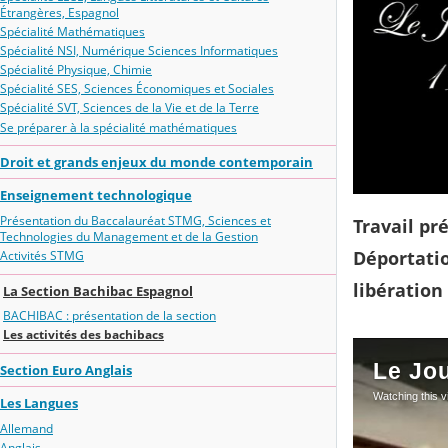
Étrangères, Espagnol
Spécialité Mathématiques
Spécialité NSI, Numérique Sciences Informatiques
Spécialité Physique, Chimie
Spécialité SES, Sciences Économiques et Sociales
Spécialité SVT, Sciences de la Vie et de la Terre
Se préparer à la spécialité mathématiques
Droit et grands enjeux du monde contemporain
Enseignement technologique
Présentation du Baccalauréat STMG, Sciences et
Travail pr
Technologies du Management et de la Gestion
Déportatio
Activités STMG
libération
La Section Bachibac Espagnol
BACHIBAC : présentation de la section
Les activités des bachibacs
Section Euro Anglais
Les Langues
Allemand
Anglais