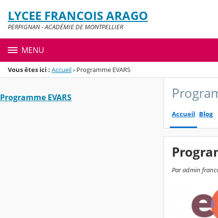
Panneau de gestion des cookies
LYCEE FRANCOIS ARAGO
Menu de la rubrique
Contenu
PERPIGNAN - ACADÉMIE DE MONTPELLIER
MENU
Vous êtes ici :
Accueil
›
Programme EVARS
Progra
Programme EVARS
Accueil
Blog
Progr
Par admin francoi