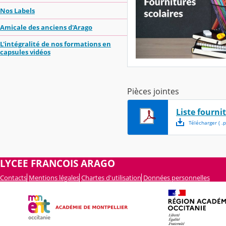
Nos Labels
Amicale des anciens d'Arago
L'intégralité de nos formations en
capsules vidéos
Pièces jointes
Liste fourni
Télécharger
( .
p
LYCEE FRANCOIS ARAGO
Contacts
Mentions légales
Chartes d'utilisation
Données personnelles