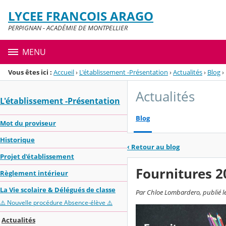
Panneau de gestion des cookies
LYCEE FRANCOIS ARAGO
Menu de la rubrique
Contenu
PERPIGNAN - ACADÉMIE DE MONTPELLIER
MENU
Vous êtes ici :
Accueil
›
L'établissement -Présentation
›
Actualités
›
Blog
›
Actualités
L'établissement -Présentation
Blog
Mot du proviseur
Historique
‹
Retour au blog
Projet d'établissement
Fournitures 2
Règlement intérieur
La Vie scolaire & Délégués de classe
Par Chloe Lombardero, publié le j
⚠️ Nouvelle procédure Absence-élève ⚠️
Actualités