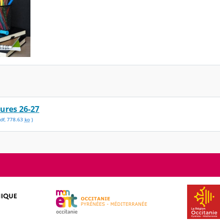
tures 26-27
df
,
778.63
ko
)