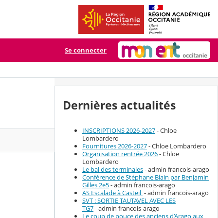
Se connecter
Dernières actualités
INSCRIPTIONS 2026-2027
- Chloe
Lombardero
Fournitures 2026-2027
- Chloe Lombardero
Organisation rentrée 2026
- Chloe
Lombardero
Le bal des terminales
- admin francois-arago
Conférence de Stéphane Blain par Benjamin
Gilles 2e5
- admin francois-arago
AS Escalade à Casteil
- admin francois-arago
SVT : SORTIE TAUTAVEL AVEC LES
TG7
- admin francois-arago
Le coup de pouce des anciens d’Arago aux