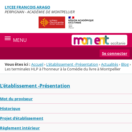
Panneau de gestion des cookies
LYCEE FRANCOIS ARAGO
Menu de la rubrique
Contenu
PERPIGNAN - ACADÉMIE DE MONTPELLIER
MENU
Se connecter
Vous êtes ici :
Accueil
›
L'établissement -Présentation
›
Actualités
›
Blog
›
Les terminales HLP à l'honneur à la Comédie du livre à Montpellier
L'établissement -Présentation
Mot du proviseur
Historique
Projet d'établissement
Règlement intérieur