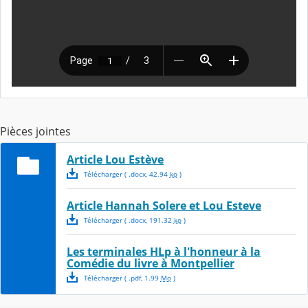
Pièces jointes
Article Lou Estève
Télécharger
( .
docx
,
42.94
ko
)
Article Hannah Solere et Lou Esteve
Télécharger
( .
docx
,
191.32
ko
)
Les terminales HLp à l'honneur à la
Comédie du livre à Montpellier
Télécharger
( .
pdf
,
1.99
Mo
)