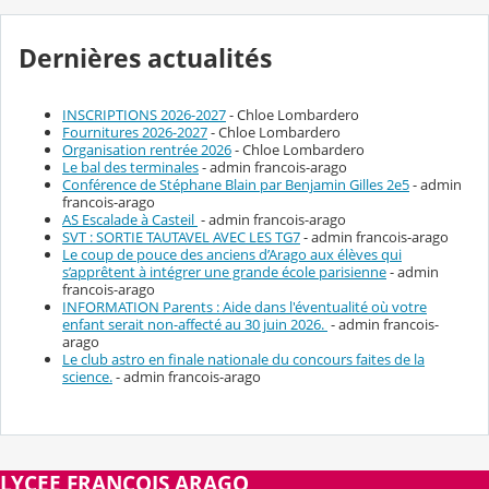
Dernières actualités
INSCRIPTIONS 2026-2027
- Chloe Lombardero
Fournitures 2026-2027
- Chloe Lombardero
Organisation rentrée 2026
- Chloe Lombardero
Le bal des terminales
- admin francois-arago
Conférence de Stéphane Blain par Benjamin Gilles 2e5
- admin
francois-arago
AS Escalade à Casteil
- admin francois-arago
SVT : SORTIE TAUTAVEL AVEC LES TG7
- admin francois-arago
Le coup de pouce des anciens d’Arago aux élèves qui
s’apprêtent à intégrer une grande école parisienne
- admin
francois-arago
INFORMATION Parents : Aide dans l'éventualité où votre
enfant serait non-affecté au 30 juin 2026.
- admin francois-
arago
Le club astro en finale nationale du concours faites de la
science.
- admin francois-arago
LYCEE FRANCOIS ARAGO